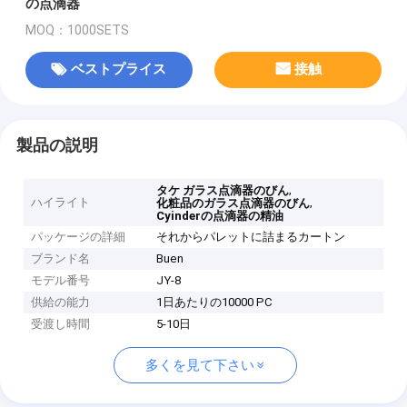
の点滴器
MOQ：1000SETS
ベストプライス
接触
製品の説明
,
タケ ガラス点滴器のびん
ハイライト
,
化粧品のガラス点滴器のびん
Cyinderの点滴器の精油
パッケージの詳細
それからパレットに詰まるカートン
ブランド名
Buen
モデル番号
JY-8
供給の能力
1日あたりの10000 PC
受渡し時間
5-10日
多くを見て下さい