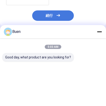
続行
Buen
推薦されたプロダクト
5:03 AM
Good day, what product are you looking for?
Amber Glass Dropper
Screw Cap Perfume
Amber Glass D
Bottle Featuring
Spray Bottle
Bottle Featuri
Printing Perfect for
Offering Plastic
Plastic Should
Essential Oils and
Shoulder and Rubber
Rubber Calibr
Custom Label
Lid Perfect for
Blank or Print
ベストプライス
ベストプライス
ベストプラ
Solutions
Custom Fragrance
Suitable for
Packaging Solutions
Cosmetics