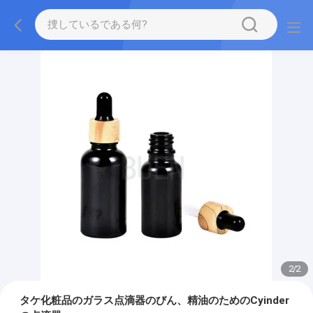
2
/
2
タケ化粧品のガラス点滴器のびん、精油のためのCyinder