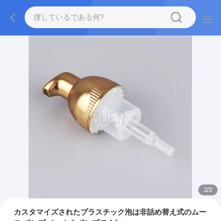
2
/
2
カスタマイズされたプラスチック泡は非詰め替え式のムー