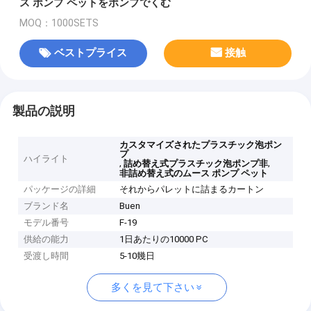
ス ポンプ ペットをポンプでくむ
MOQ：1000SETS
ベストプライス
接触
製品の説明
カスタマイズされたプラスチック泡ポン
プ
ハイライト
,
,
詰め替え式プラスチック泡ポンプ非
非詰め替え式のムース ポンプ ペット
パッケージの詳細
それからパレットに詰まるカートン
ブランド名
Buen
モデル番号
F-19
供給の能力
1日あたりの10000 PC
受渡し時間
5-10幾日
多くを見て下さい