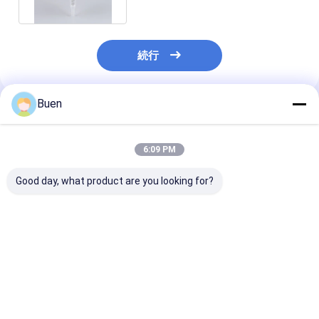
続行
Buen
推薦されたプロダクト
6:09 PM
Good day, what product are you looking for?
カスタマイズされた
軽量の空の泡立つハン
100mlプラス
PETGの花の定形泡の
ド ポンプ2.5のインチ
ポンプ軽量の白
石鹸ディスペンサーは
1ml/stroke分配率
つハンド ポンプ
非43mm 1.6ccをこぼ
24/410
す
ベストプライス
ベストプライス
ベストプラ