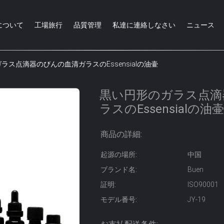
について
工場旅行
品質管理
私達に連絡しなさい
ニュース
ラス点滴器のびんの血清ガラスのEssensialの油壷
黒い円形のガラス点滴
ラスのEssensialの油壷
商品の詳細:
起源の場所:
中国
ブランド名:
Buen
証明:
ISO90001
モデル番号:
JY-19