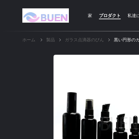
家
プロダクト
私達
ホーム
製品
ガラス点滴器のびん
黒い円形のガ