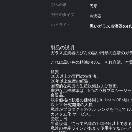
びんの形:
円形
密封のタイプ:
点滴器
ハイライト:
黒いガラス点滴器のび
製品の説明
ガラス点滴器のびんの黒い円形の血清のガラス ビ
これは黒い色の精油のびん、それ血清、本
良質
20人以上の専門の技術者。
20年以上生産の経験。
国際的な高度の生産設備および技術。
厳密な点検標準は、6つの点検プロシージャ
良質品。
競争価格は私達の価格同じindustry.OE
以上10研究開発の人員
私達がプロダクトのフル レンジを与えても
カスタム化 サービス。
受渡し日
生産設備、従って私達の100部分以上できる
私達の生産ラインがあまり使用中でなかっ