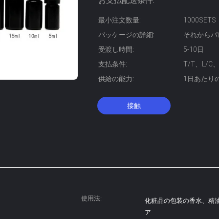
お支払配送条件:
最小注文数量:
1000SETS
パッケージの詳細:
それからパ
受渡し時間:
5-10日
支払条件:
T/T、L/
供給の能力:
1日あたりの1
接触
使用法:
化粧品の包装の香水、精油
ア