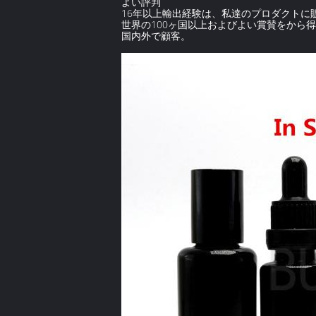
よい評判
16年以上輸出経験は、私達のプロダクトに
世界の100ヶ国以上およびよい賞賛をから
国内外で顧客。