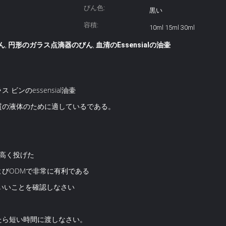
びん色:
黒い
容積:
10ml 15ml 30ml
ん
円形のガラス点滴器のびん
血清のEssensialの油壷
,
,
ンのessensial油壷
質の液体のために適しているである。
高く投げた
MおよびODMで非常に有利である
いいことを確認しなさい
たら短い時間に渡しなさい。