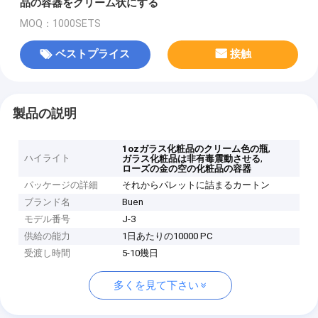
品の容器をクリーム状にする
MOQ：1000SETS
ベストプライス
接触
製品の説明
,
1ozガラス化粧品のクリーム色の瓶
ハイライト
,
ガラス化粧品は非有毒震動させる
ローズの金の空の化粧品の容器
パッケージの詳細
それからパレットに詰まるカートン
ブランド名
Buen
モデル番号
J-3
供給の能力
1日あたりの10000 PC
受渡し時間
5-10幾日
多くを見て下さい