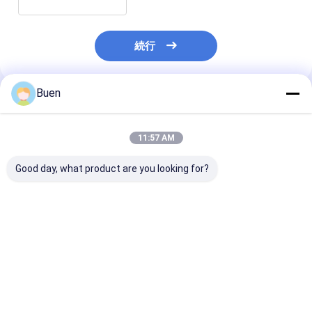
続行
Buen
推薦されたプロダクト
11:57 AM
Good day, what product are you looking for?
環境に優しいガラス化
グラスカスタム化粧品
5ml ガラス 化
粧品瓶 耐久性のあるガ
ボトル 独自のロゴを印
器 耐久性 ガラス
ラスボディ素材を複数
刷することができます
ィ 材料 サンプル
容量で備えています 皮
皮膚ケアクリーム ロー
ケア クリーム 
膚ケアクリーム ローシ
ションと美容パッケー
ン 化粧品 包装
ベストプライス
ベストプライス
ベストプラ
ョンおよび美容製品に
ジングソリューション
最適です
のための理想的です