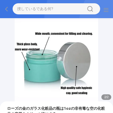
2
/
2
ローズの金のガラス化粧品の瓶は1ozの非有毒な空の化粧