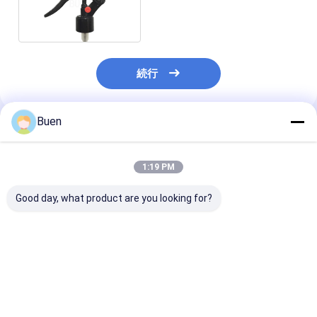
ハンド ポンプ
続行
Buen
推薦されたプロダクト
1:19 PM
Good day, what product are you looking for?
PPプラスチックミニト
カスタマイズされるタ
多彩なプラスチ
リガースプレー
イプ プラスチック化学
動機のスプレー
抵抗力がある制動機の
28mmの流れ
スプレーヤー28 400
にするプラスチ