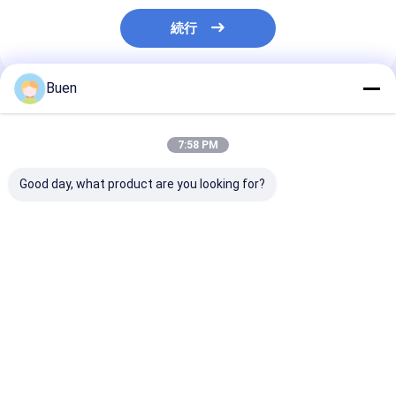
続行
Buen
推薦されたプロダクト
7:58 PM
Good day, what product are you looking for?
アノイド化プラスチッ
ゴールド アルミニウム
クリーム色 ポン
クローションポンプ
プラスチック ローショ
トの金のローシ
ン ポンプ トリートメン
ンプびん、スプ
ト クリーム ポンプ フ
びんのための金
ァンデーション ポンプ
ポンプ頭部
ベストプライス
ベストプライス
ベストプラ