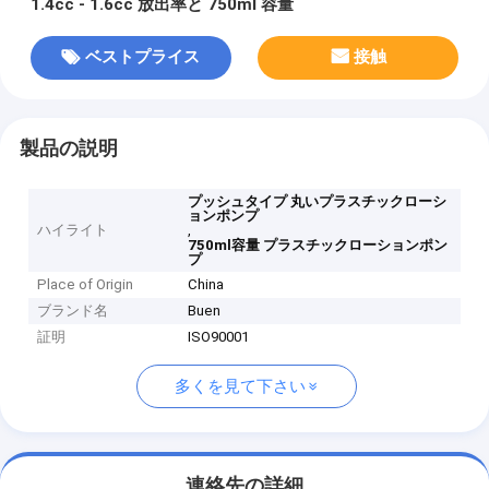
1.4cc - 1.6cc 放出率と 750ml 容量
ベストプライス
接触
製品の説明
プッシュタイプ 丸いプラスチックローシ
ョンポンプ
ハイライト
,
750ml容量 プラスチックローションポン
プ
Place of Origin
China
ブランド名
Buen
証明
ISO90001
多くを見て下さい
連絡先の詳細