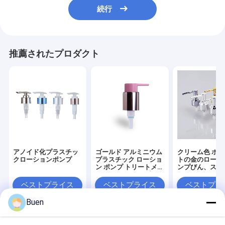
続行
推薦されたプロダクト
アノイド化プラスチッ
ゴールド アルミニウム
クリーム色 ポン
クローションポンプ
プラスチック ローショ
トの金のローシ
ン ポンプ トリートメン
ンプびん、スプ
ト クリーム ポンプ フ
びんのための金
ァンデーション ポンプ
ポンプ頭部
ベストプライス
ベストプライス
ベストプラ
Buen
Desktop Site
ホーム
企業情報
お問い合わせ