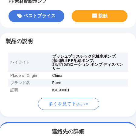
PP素材配給ポンプ
ベストプライス
接触
製品の説明
,
プッシュプラスチック化粧水ポンプ
,
流出防止PP配給ポンプ
ハイライト
24/410のローション ポンプ ディスペン
サー
Place of Origin
China
ブランド名
Buen
証明
ISO90001
多くを見て下さい
連絡先の詳細