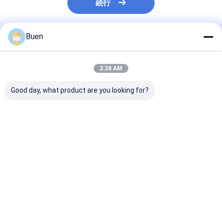
続行
Buen
推薦されたプロダクト
2:28 AM
Good day, what product are you looking for?
アノイド化プラスチッ
ゴールド アルミニウム
クリーム色 ポン
クローションポンプ
プラスチック ローショ
トの金のローシ
ン ポンプ トリートメン
ンプびん、スプ
ト クリーム ポンプ フ
びんのための金
ァンデーション ポンプ
ポンプ頭部
ベストプライス
ベストプライス
ベストプラ
Desktop Site
ホーム
企業情報
お問い合わせ