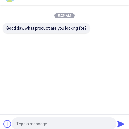
推薦されたプロダクト
8:25 AM
Good day, what product are you looking for?
カスタマイズされた
軽量の空の泡立つハン
100mlプラス
PETGの花の定形泡の
ド ポンプ2.5のインチ
ポンプ軽量の白
石鹸ディスペンサーは
1ml/stroke分配率
つハンド ポンプ
非43mm 1.6ccをこぼ
24/410
す
ベストプライス
ベストプライス
ベストプラ
Desktop Site
ホーム
企業情報
お問い合わせ
Privacy Policy
地図
品質
ガラス香水瓶
中国工場.Copyright © 2026 Ningbo miny hydraulic
machinery co.,ltd.. All Rights Reserved.