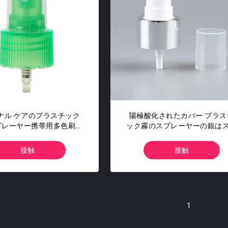
ナル ケアのプラスチック
陽極酸化されたカバー プラス
プレーヤー携帯用多色刷り
ック霧のスプレーヤーの銀は
PPのステンレス鋼
イバ24 410をよじ登る
接触
接触
1