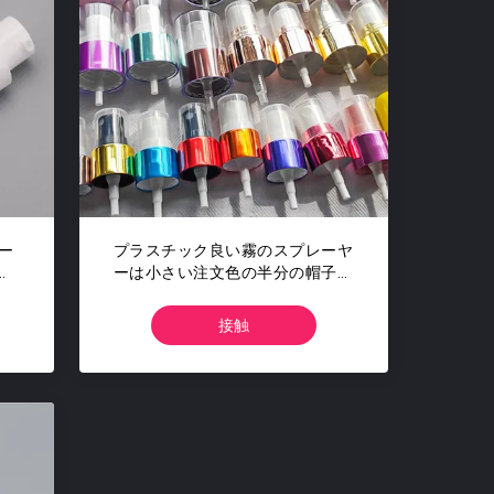
ー
プラスチック良い霧のスプレーヤ
の
ーは小さい注文色の半分の帽子の
10
完全なカバー スプレー ポンプを
ポンプでくむ
接触