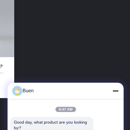
チ
スラ
Buen
6:47 AM
Good day, what product are you looking 
for?