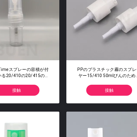
l/Timeスプレーの容積が付
PPのプラスチック霧のスプレ
る20/410の20/415の
ヤー15/410 50mlびんのため
10の良い霧のスプレーヤー
18/410 20/410 20/415 24/4
ポンプ
接触
接触