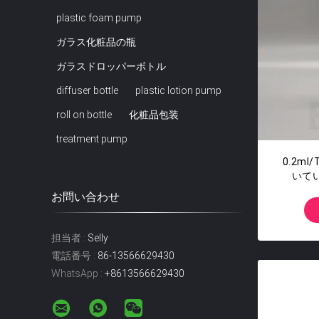
plastic foam pump
ガラス化粧品の瓶
ガラスドロッパーボトル
diffuser bottle
plastic lotion pump
roll on bottle
化粧品包装
treatment pump
0.2m
いてい
24/4
お問い合わせ
担当者 :
Selly
電話番号 :
86-13566629430
WhatsApp :
+8613566629430