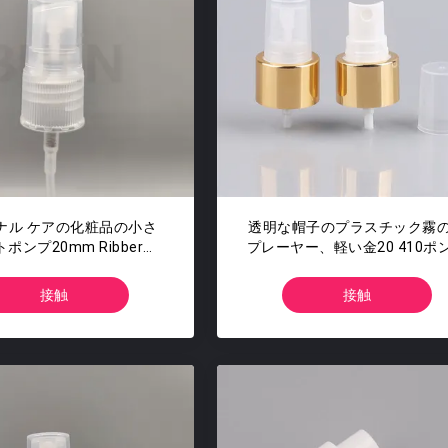
ナル ケアの化粧品の小さ
透明な帽子のプラスチック霧
ポンプ20mm Ribberは
プレーヤー、軽い金20 410ポ
カスタマイズした
接触
接触