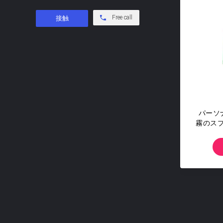
Free call
パーソ
霧のス