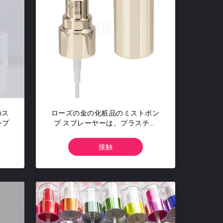
のス
ローズの金の化粧品のミストポン
ンプ
プ スプレーヤーは、プラスチッ
ク水霧18 410に吹きかける
接触