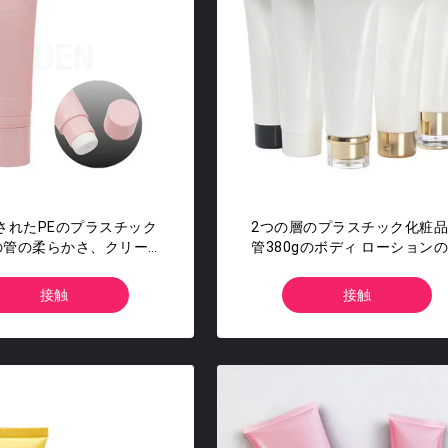
されたPEのプラスチック
2つの層のプラスチック化粧
の管の柔らかさ、クリーム
管380gのボディ ローション
プラスチック圧搾の管
の包装
接触
接触