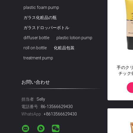
plastic foam pump
ガラス化粧品の瓶
ガラスドロッパーボトル
diffuser bottle
plastic lotion pump
roll on bottle
化粧品包装
treatment pump
手のク
チック
お問い合わせ
担当者 :
Selly
電話番号 :
86-13566629430
WhatsApp :
+8613566629430