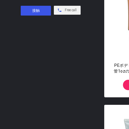
Free call
PEボ
管1o