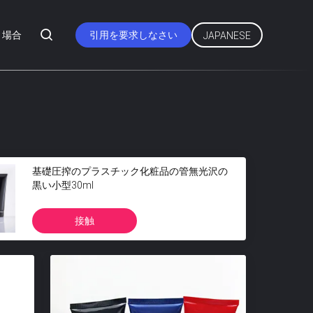
場合
引用を要求しなさい
JAPANESE
基礎圧搾のプラスチック化粧品の管無光沢の
黒い小型30ml
接触