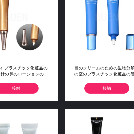
ディ プラスチック化粧品の
目のクリームのための生物分
zの針の鼻のローションの管
の空のプラスチック化粧品の
の包装
じ帽子20ml
接触
接触