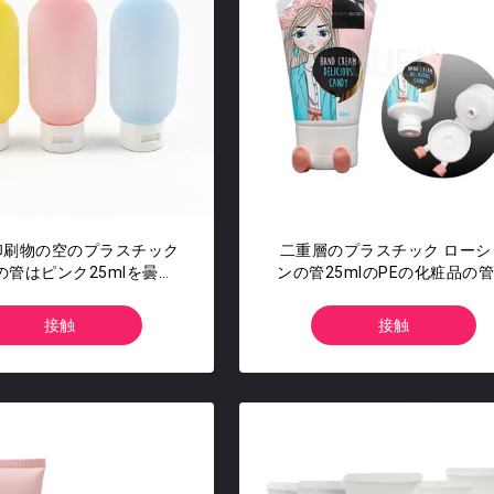
印刷物の空のプラスチック
二重層のプラスチック ローシ
の管はピンク25mlを曇ら
ンの管25mlのPEの化粧品の
した
包装
接触
接触