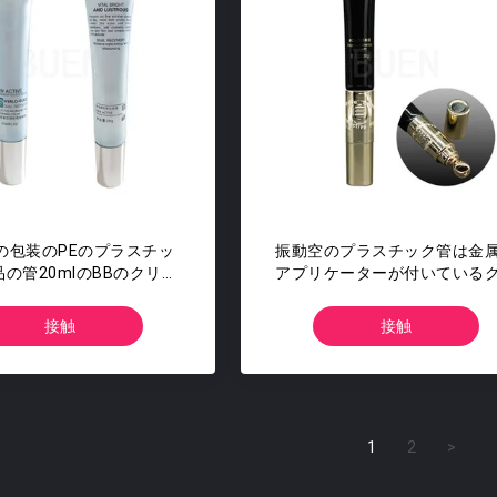
の包装のPEのプラスチッ
振動空のプラスチック管は金
の管20mlのBBのクリー
アプリケーターが付いている
ムの管
ームを注目する
接触
接触
1
2
>