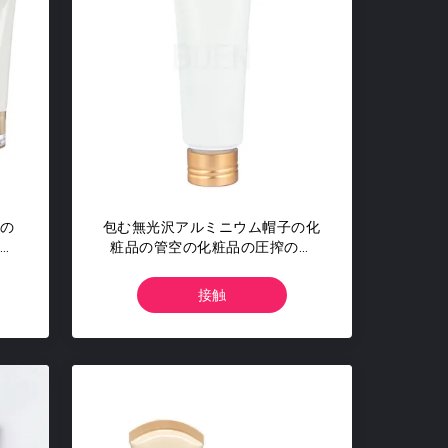
品の
包む無光沢アルミニウム帽子の化
の管
粧品の管空の化粧品の圧搾の管
15ml
接触