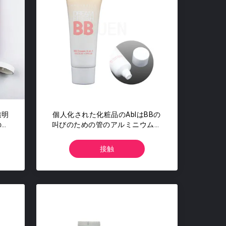
透明
個人化された化粧品のAblはBBの
の管
叫びのための管のアルミニウム円
形を薄板にした
接触