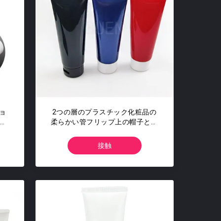
ョ
2つの層のプラスチック化粧品の
管の
柔らかい管フリップ上の帽子との
色をよじ登るため
接触