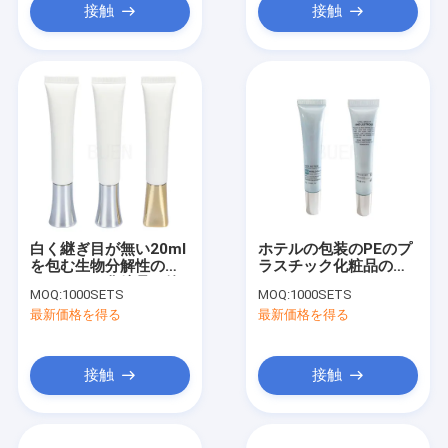
接触
接触
白く継ぎ目が無い20ml
ホテルの包装のPEのプ
を包む生物分解性のプ
ラスチック化粧品の管
ラスチック化粧品の管
20mlのBBのクリーム
MOQ:
1000SETS
MOQ:
1000SETS
の管
最新価格を得る
最新価格を得る
接触
接触