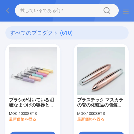
すべてのプロダクト
(610)
ブラシが付いている明
プラスチック マスカラ
確なまつげの容器とし
の管の化粧品の包装の
て包むノブのタイプ マ
勾配のコーティングを
MOQ:
1000SETS
MOQ:
1000SETS
スカラの管
カスタマイズしなさい
最新価格を得る
最新価格を得る