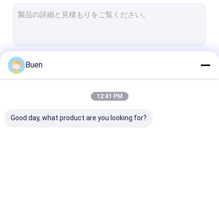
びんのガラス ロール
ガラス香りの拡散器のびん
プラスチック化粧品の管
続行
Buen
プラスチック唇の光沢の管
プラスチック マスカラの管
12:41 PM
私たちのカテゴリー
空気のない化粧品のびん
Good day, what product are you looking for?
プラスチック制動機のスプレーヤー
プラスチック処置ポンプ
プラスチック ローション ポンプ
ガラス香水瓶
ガラス化粧品の瓶
ガラス点滴器の
プラスチック霧のスプレーヤー