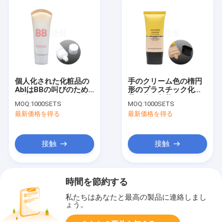
個人化された化粧品の
手のクリーム色の楕円
AblはBBの叫びのため
形のプラスチック化粧
の管のアルミニウム円
品の管の包装のPEはカ
MOQ:
1000SETS
MOQ:
1000SETS
形を薄板にした
スタマイズした
最新価格を得る
最新価格を得る
接触
接触
時間を節約する
私たちはあなたと最高の製品に連絡しまし
ょう。