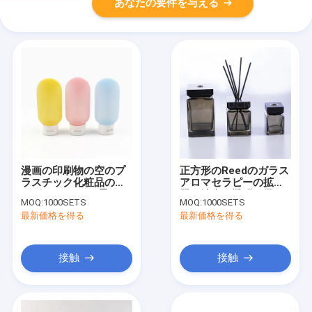
あなたの要件を与える
漫画の印刷物の空のプ
正方形のReedのガラス
ラスチック化粧品の管
アロマセラピーの拡散
はピンク25mlを曇らし
器の油壷の透明な黒
MOQ:
1000SETS
MOQ:
1000SETS
た
最新価格を得る
最新価格を得る
接触
接触