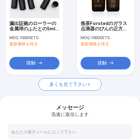
工場旅行
品質管理
漏出証拠のローラーの
焦茶Forstedのガラス
金属球のふたとの5ml
点滴器のびんの正方形
私達に連絡しなさい
マットの黒を香水瓶
ISO90001 50ml
MOQ:
1000SETS
MOQ:
1000SETS
最新価格を得る
最新価格を得る
ニュース
場合
接触
接触
引用を要求しなさい
多くを見て下さい
ガラス香水瓶
メッセージ
迅速に返信します
ガラス化粧品の瓶
ガラス点滴器のびん