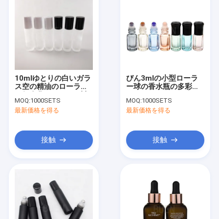
10mlゆとりの白いガラ
びん3mlの小型ローラ
ス空の精油のローラー
ー球の香水瓶の多彩な
は個人化されてびん詰
ガラス ロール
MOQ:
1000SETS
MOQ:
1000SETS
めにする
最新価格を得る
最新価格を得る
接触
接触
家
プロダクト
私達について